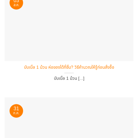
03
ส.ค.
บับเบิ้ล 1 ม้วน ห่อของได้กี่ชิ้น? วิธีคำนวณให้รู้ก่อนสั่งซื้อ
บับเบิ้ล 1 ม้วน [...]
31
ก.ค.