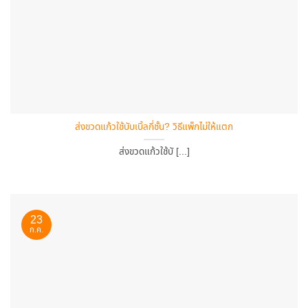
ส่งขวดแก้วใช้บับเบิ้ลกี่ชั้น? วิธีแพ็กไม่ให้แตก
ส่งขวดแก้วใช้บั [...]
23
ก.ค.