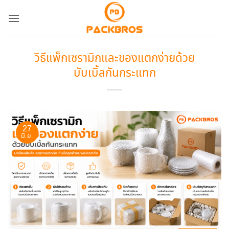
ข้าม
ไป
ยัง
เนื้อหา
วิธีแพ็กเซรามิกและของแตกง่ายด้วย
บับเบิ้ลกันกระแทก
27
มิ.ย.