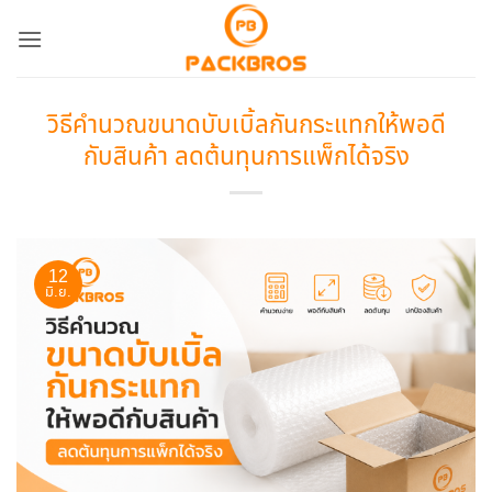
ข้าม
ไป
ยัง
เนื้อหา
วิธีคำนวณขนาดบับเบิ้ลกันกระแทกให้พอดี
กับสินค้า ลดต้นทุนการแพ็กได้จริง
12
มิ.ย.