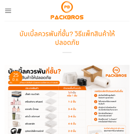
ข้าม
ไป
ยัง
เนื้อหา
บับเบิ้ลควรพันกี่ชั้น? วิธีแพ็กสินค้าให้
ปลอดภัย
25
มิ.ย.