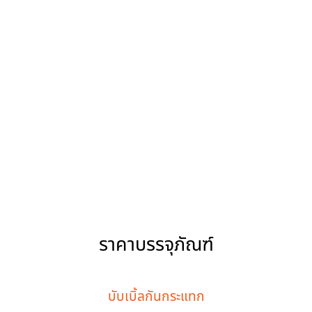
จัดส่งรวดเร็ว
จัดส่งทั่วประเทศไทย ผ่านขนส่งที่เชื่อถือได้ รองรับทั้งออเด
อร์ทั่วไปและจำนวนมาก
ราคาบรรจุภัณฑ์
บับเบิ้ลกันกระแทก