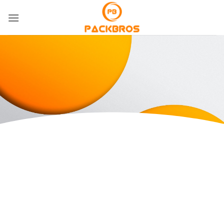
ข้าม
ไป
ยัง
เนื้อหา
OUR PRODUCTS
บับเบิ้ลกันกระแทก ซองกันกระแทก
และวัสดุแพ็กกิ้ง
สินค้าบรรจุภัณฑ์คุณภาพจาก
PackBros
PackBros